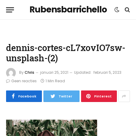
Rubensbarrichello
dennis-cortes-cL7xovIO7sw-
unsplash-(2)
By
Chris
januari 25, 2021
Updated:
februari 5, 2023
Geen reacties
1 Min Read
Facebook
Twitter
Pinterest