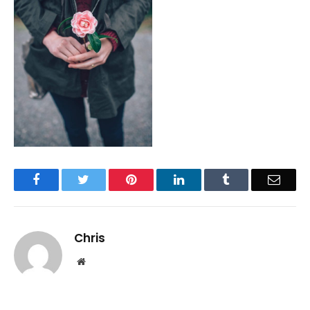
Facebook
Twitter
Pinterest
LinkedIn
Tumblr
Email
Chris
Website